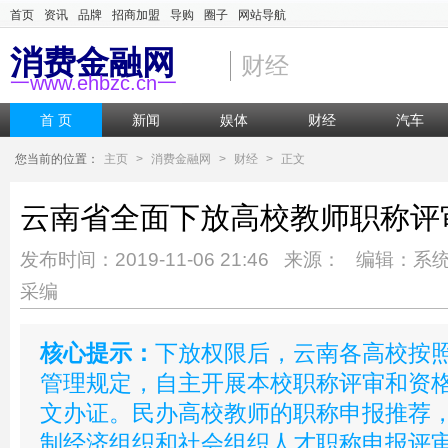
首页
资讯
品牌
招商加盟
导购
圈子
网站导航
消费金融网
财经
一www.ehbzc.cn一
首 页
新闻
娱体
财经
汽车
您当前的位置：
主页
>
消费金融网
>
财经
>
正文
云南省全面下放高校教师职称评
发布时间：2019-11-06 21:46 来源： 编辑：系
采编
核心提示：
下放权限后，云南各高校按
管理规定，自主开展本校职称评审和资
文办证。民办高校教师的职称申报推荐
制经济组织和社会组织人才职称申报评