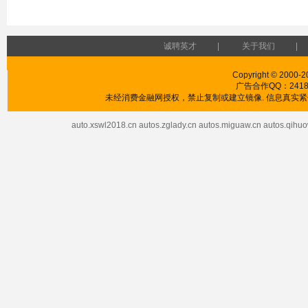
诚聘英才
|
关于我们
|
Copyright © 2000-2
广告合作QQ：241853
未经消费金融网授权，禁止复制或建立镜像. 信息真实紧供
auto.xswl2018.cn
autos.zglady.cn
autos.miguaw.cn
autos.qihuo