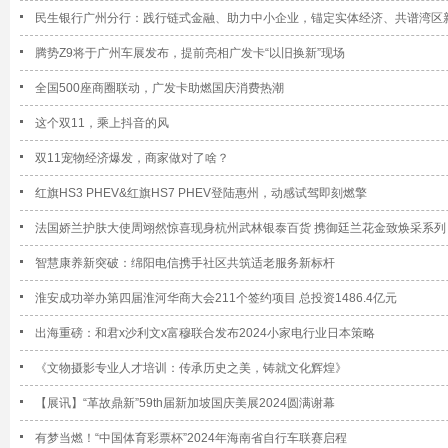
民生银行广州分行：践行链式金融、助力中小企业，锚定实体经济、共谱湾区
腾势Z9将于广州车展发布，提前亮相广发卡“以旧换新”现场
全国500座商圈联动，广发卡助燃国庆消费热潮
这个双11，乘上抖音的风
双11宠物经济爆发，商家做对了啥？
红旗HS3 PHEV&红旗HS7 PHEV登陆惠州，动感试驾即刻燃擎
法国娇兰护肤大使周翊然惊喜现身杭州武林银泰百货 携御廷兰花金致焕采系列
智慧康养新突破：绵阳电信携手社区共筑适老服务新标杆
淮安成功举办第四届淮河华商大会211个签约项目 总投资1486.4亿元
出海重磅：和君x沙利文x富穆联合发布2024小家电行业日本策略
《文物摄影专业人才培训：传承历史之美，铸就文化辉煌》
【展讯】“革故鼎新”59th届新加坡国庆美展2024圆满谢幕
有梦当燃！“中国体育彩票杯”2024年海南省自行车联赛启程