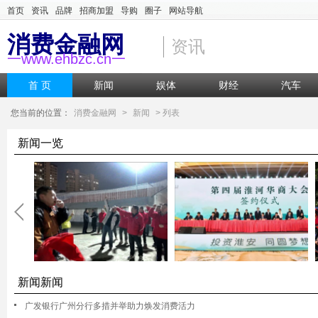
首页
资讯
品牌
招商加盟
导购
圈子
网站导航
消费金融网
资讯
一www.ehbzc.cn一
首 页
新闻
娱体
财经
汽车
您当前的位置：
消费金融网
>
新闻
> 列表
新闻一览
新闻新闻
广发银行广州分行多措并举助力焕发消费活力