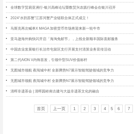
全球数字贸易亚洲行-银川高峰论坛暨数贸兴农践行峰会在银川召开
2024“水韵苏蟹”江苏河蟹产业链联合体正式成立！
马斯克再次喊单X MAGA 加密货币市场将迎来新一轮牛市
亚马逊海外购快闪开启「海淘免邮节」，上线全新顺丰国际直邮服务
中国农业发展银行长治市屯留区支行开展支付清算业务宣传活动
第二代AION V内饰首发，引领中型SUV价值标杆
无图城市领航 夜闯城中村 全新腾势N7展示智能驾驶领域的竞争力
无图城市领航 夜闯城中村 全新腾势N7展示智能驾驶领域的竞争力
清晖非遗茶会 | 清晖园岭南古建与大益非遗茶文化的融合
首页
上一页
1
2
3
4
5
6
7