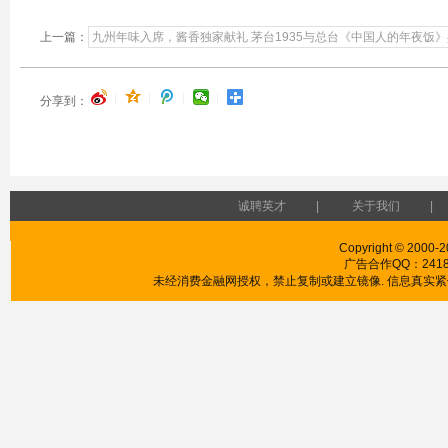
上一篇：
九州年味入席，酱香独家献礼 茅台1935与总台《中国人的年夜饭
|
|
|
|
分享到：
诚聘英才
|
关于我们
|
Copyright © 2000-2
广告合作QQ：241853
未经消费金融网授权，禁止复制或建立镜像. 信息真实紧供