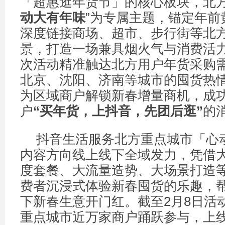
「超惠逛年货节」的核心板块，北方
动大有年味
”为专属主题，锚定年前
深度链接商场、超市、步行街等北
景，打造一场兼具烟火气与消费活
次活动精准触达北方用户年货采购
北京、沈阳、济南等城市的囤货热
为区域商户解锁新春增量商机，成
户
“
买年货，上抖音，先团后逛
”
的
抖音生活服务北方重点城市「心
内容方向线上线下全域发力，凭借
度套餐、大流量造势、大场景打造
费者沉浸式体验新春囤货的乐趣，
下新春生意开门红。截至2月8日活
重点城市近万家商户踊跃参与，上