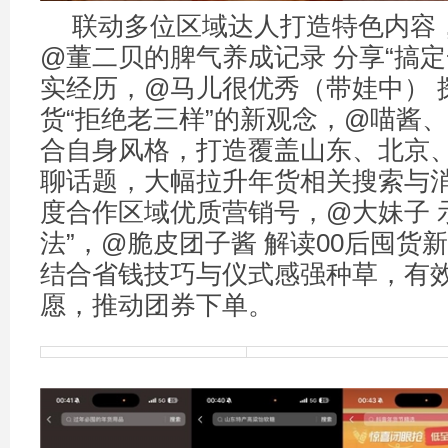
联动多位区域达人打造特色内容
@董二贝的脾气养成记录 分享“搞定
实经历，@马儿很优秀（带娃中） 
货“拒绝老三样”的新观念，@喵酱、
合自身风格，打造覆盖山东、北京
聊话题，大幅拉升年货相关搜索与
度合作区域优质营销号，@大妹子 
法”，@脆皮团子酱 解读00后囤货
结合省钱技巧与仪式感强种草，有
愿，推动团券下单。