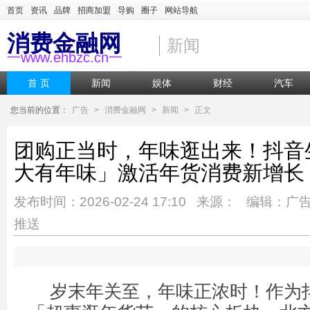
首页
资讯
品牌
招商加盟
导购
圈子
网站导航
消费金融网
新闻
一www.ehbzc.cn一
首 页
新闻
娱体
财经
汽车
您当前的位置：
广告
>
消费金融网
>
新闻
>
正文
团购正当时，年味逛出来！抖音
大有年味」激活年货消费新增长
发布时间：2026-02-24 17:10 来源： 编辑：广
推送
岁末年关至，年味正浓时！作为