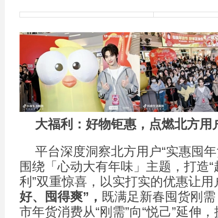
大福利：好物钜惠，点燃北方用
平台深度洞察北方用户“实惠囤年
围绕「心动大有年味」主题，打造“
利”双重惊喜，以实打实的优惠让用
好、囤得爽
”
，
既满足新春囤货刚需
市年货消费从“刚需”向“悦己”延伸