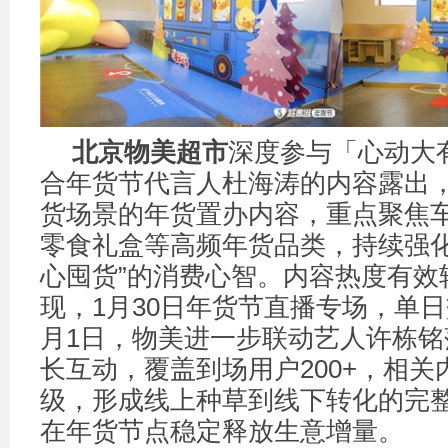
北京物美超市
深度参与「心动大
合年货节代言人杜海涛的内容露出
货场景的年货置办内容，重点聚焦
零食礼盒等高频年货品类，持续强化
心囤货”的消费心智。内容热度有效
现，1月30日年货节直播专场，单
月1日，物美进一步联动艺人许栋铭
长互动，覆盖到场用户200+，相
级，形成线上种草到线下转化的完
在年货节点稳定释放生意增量。