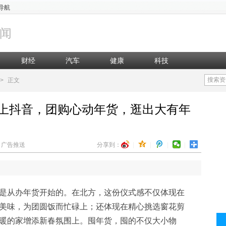
导航
闻
财经
汽车
健康
科技
搜索资
>
正文
上抖音，团购心动年货，逛出大有年
辑：广告推送
分享到：
|
|
|
|
是从办年货开始的。在北方，这份仪式感不仅体现在
美味，为团圆饭而忙碌上；还体现在精心挑选窗花剪
暖的家增添新春氛围上。囤年货，囤的不仅大小物