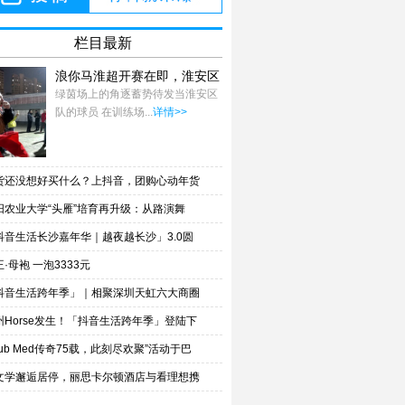
栏目最新
浪你马淮超开赛在即，淮安区
队蓄力备战
绿茵场上的角逐蓄势待发当淮安区
队的球员 在训练场...
详情>>
货还没想好买什么？上抖音，团购心动年货
阳农业大学“头雁”培育再升级：从路演舞
抖音生活长沙嘉年华｜越夜越长沙」3.0圆
·母袍 一泡3333元
抖音生活跨年季」｜相聚深圳天虹六大商圈
州Horse发生！「抖音生活跨年季」登陆下
lub Med传奇75载，此刻尽欢聚”活动于巴
文学邂逅居停，丽思卡尔顿酒店与看理想携