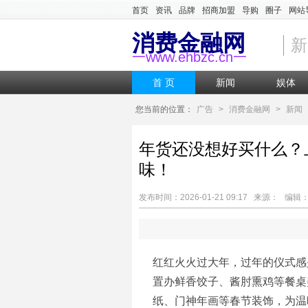
首页
资讯
品牌
招商加盟
导购
圈子
网站
消费金融网
新
一www.ehbzc.cn一
首 页
新闻
娱体
您当前的位置：
广告
>
消费金融网
>
新闻
年货还没想好买什么？
味！
发布时间：2026-01-21 09:17 来源： 编
红红火火过大年，过年的仪式感
置办鲜香饺子、酱肘熏鸡等餐桌
纸、门神年画等春节装饰，为温