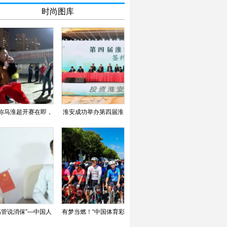
时尚图库
你马淮超开赛在即，
淮安成功举办第四届淮
淮安区队蓄力备战
河华商大会211个签约
高管说消保”—中国人
有梦当燃！“中国体育彩