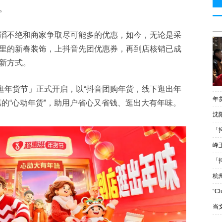
。
滔不绝和商家争取尽可能多的优惠，如今，无论是采
里的新春装饰，上抖音先团优惠券，再到店核销已成
新方式。
逛年货节」正式开启，以“抖音团购年货，线下逛出年
年
惠的“心动年货”，助用户省心又省钱、逛出大有年味。
沈
「
峰王
「
杭
“C
当