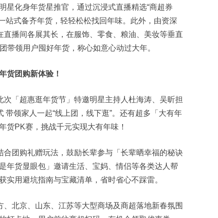
明星化身年货星推官，通过沉浸式直播精选“商超券
户一站式备齐年货，轻轻松松找回年味。此外，由资深
将在直播间各展其长，在服饰、零食、粮油、美妆等垂直
手团带领用户囤好年货，称心如意心动过大年。
年货团购新体验！
，此次「超惠逛年货节」特邀明星主持人杜海涛、吴昕担
式 带领家人一起“线上团，线下逛”。还有超多「大有年
年货PK赛，挑战千元实现大有年味！
，结合团购礼赠玩法，鼓励长辈参与「长辈晒幸福的秘诀
是年货显眼包」邀请生活、宝妈、情侣等各类达人帮
获实用避坑指南与宝藏清单，省时省心不踩雷。
北方、北京、山东、江苏等大型商场及商超落地新春氛围