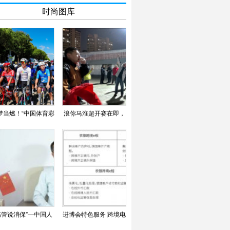
时尚图库
梦当燃！“中国体育彩
浪你马淮超开赛在即，
票杯”2024年海南省
淮安区队蓄力备战
高管说消保”—中国人
进博会特色服务 跨境电