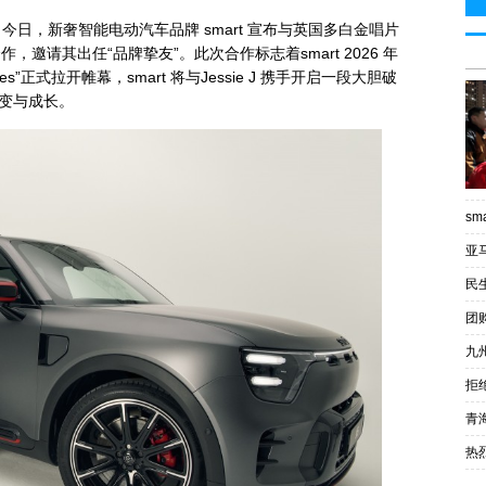
今日，新奢智能电动汽车品牌 smart 宣布与英国多白金唱片
球合作，邀请其出任“品牌挚友”。此次合作标志着smart 2026 年
tives”正式拉开帷幕，smart 将与Jessie J 携手开启一段大胆破
变与成长。
sma
亚
民
团
九
拒
青
热