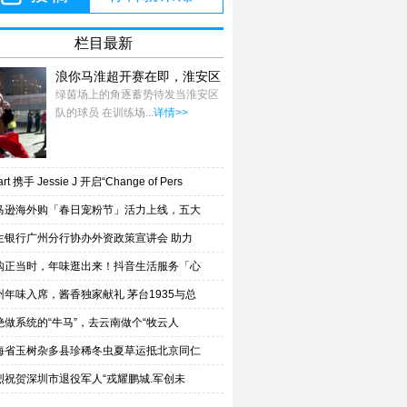
栏目最新
浪你马淮超开赛在即，淮安区
队蓄力备战
绿茵场上的角逐蓄势待发当淮安区
队的球员 在训练场...
详情>>
rt 携手 Jessie J 开启“Change of Pers
马逊海外购「春日宠粉节」活力上线，五大
生银行广州分行协办外资政策宣讲会 助力
购正当时，年味逛出来！抖音生活服务「心
州年味入席，酱香独家献礼 茅台1935与总
绝做系统的“牛马”，去云南做个“牧云人
海省玉树杂多县珍稀冬虫夏草运抵北京同仁
烈祝贺深圳市退役军人“戎耀鹏城.军创未