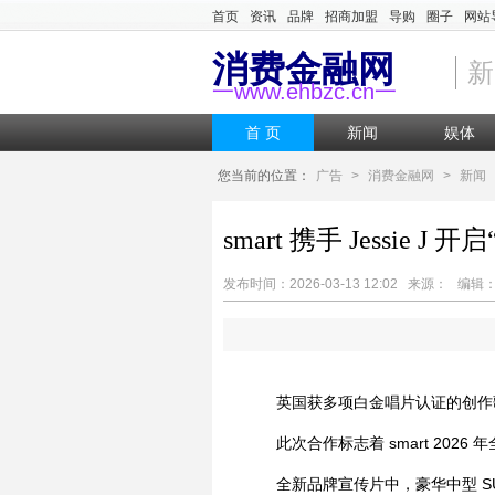
首页
资讯
品牌
招商加盟
导购
圈子
网站
消费金融网
新
一www.ehbzc.cn一
首 页
新闻
娱体
您当前的位置：
广告
>
消费金融网
>
新闻
smart 携手 Jessie J 开
发布时间：2026-03-13 12:02 来源： 编
英国获多项白金唱片认证的创作歌手 
此次合作标志着 smart 2026 年全
全新品牌宣传片中，豪华中型 SUV