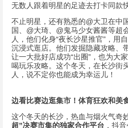
无数人跟着明星的足迹去打卡同款
不止明星，还有熟悉的@大卫在中国、
国、@大琦、@鬼马少女酱酱等超
人，他们化身“夜长沙星推官”，用
沉浸式逛店。他们发掘隐藏攻略、
让一大批好店成功“出圈”，也为大
喝玩乐攻略。这个冬天，在长沙街
人，说不定你也能成为幸运儿！
边看比赛边逛集市！体育狂欢和美
这个冬天的长沙，热血与烟火气奇
超
”
决赛市集的独家合作平台
，抖音