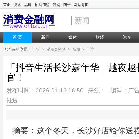
首页
资讯
品牌
招商加盟
导购
圈子
网站导航
消费金融网
新闻
一www.ehbzc.cn一
首 页
新闻
娱体
财经
汽车
您当前的位置：
广告
>
消费金融网
>
新闻
>
正文
「抖音生活长沙嘉年华｜越夜越长
官！
发布时间：2026-01-13 16:50 来源： 编辑：广
推送
摘要：这个冬天，长沙好店给你送