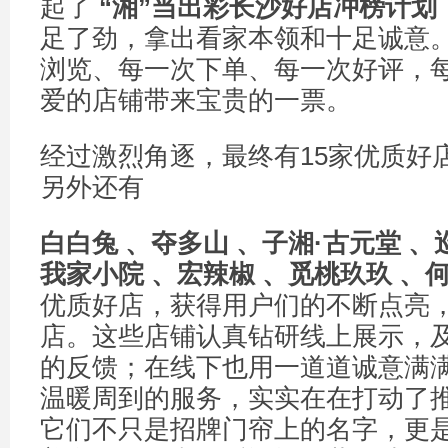
起了
“
湘
”
当出彩长沙好店冲榜计划
足了劲，拿出看家本领和十足诚意
浏览、每一次下单、每一次好评，
爱的店铺带来宝贵的一票。
经过激烈角逐，最终有15家优质好
另外还有
白白兔 、夺多山 、子湘
·
古元堂 、
我家小院 、宏辣椒 、觅桃玖玖 、
优质好店，获得用户们的不断点亮
店。这些店铺认真钻研线上展示，
的反馈；在线下也用一道道诚意满
温暖周到的服务，实实在在打动了
它们不只是招牌门帘上的名字，更