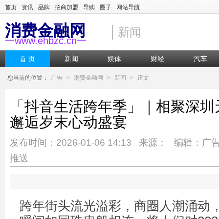
首页
资讯
品牌
招商加盟
导购
圈子
网站导航
消费金融网
新闻
一www.ehbzc.cn一
首 页
新闻
娱体
财经
汽车
您当前的位置：
广告
>
消费金融网
>
新闻
>
正文
「抖音生活跨年季」｜相聚深圳
邂逅岁末心动盛宴
发布时间：2026-01-06 14:13 来源： 编辑：广
推送
跨年街头流光溢彩，商圈人潮涌动