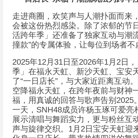
走进商圈，欢笑声与人潮扑面而来
会被这份热烈感染。除了浓郁的节
活跨年季」还准备了独家互动与潮流
撞款”的专属体验，让每位到场者不
2025年12月31日至2026年1月2
季」在福永天虹、新沙天虹、宝安
了“一日店长”，与大家近距离互动。
空降福永天虹，在跨年夜前与财神
福，用真诚的回答与歌声告别2025。
一天，SNH48成员许杨玉琢可爱
展示清唱与舞蹈实力，更与粉丝互
声与旋律交织。1月2日宝安天虹迎