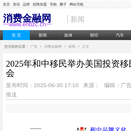
首页
资讯
品牌
招商加盟
导购
圈子
网站导航
消费金融网
新闻
一www.ehbzc.cn一
首 页
新闻
娱体
财经
汽车
您当前的位置：
广告
>
消费金融网
>
新闻
>
正文
2025年和中移民举办美国投资
会
发布时间：2025-06-30 17:10 来源： 编辑：广
推送