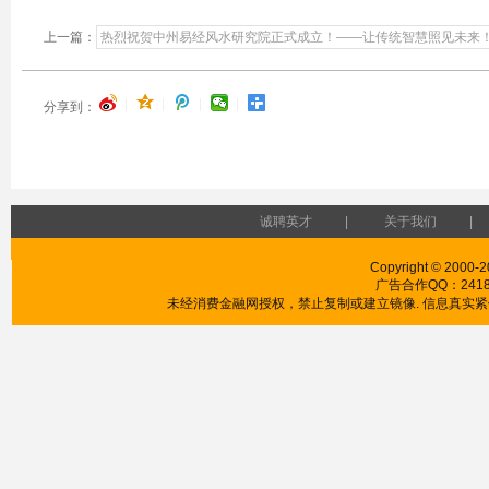
上一篇：
热烈祝贺中州易经风水研究院正式成立！——让传统智慧照见未来
|
|
|
|
分享到：
诚聘英才
|
关于我们
|
Copyright © 2000-2
广告合作QQ：241853
未经消费金融网授权，禁止复制或建立镜像. 信息真实紧供