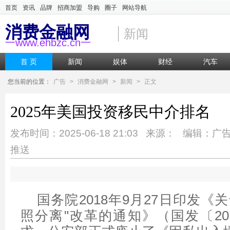
首页
资讯
品牌
招商加盟
导购
圈子
网站导航
消费金融网
新闻
一www.ehbzc.cn一
首 页
新闻
娱体
财经
汽车
您当前的位置：
广告
>
消费金融网
>
新闻
>
正文
2025年美国投资移民中介排名
发布时间：2025-06-18 21:03 来源： 编辑：广
推送
国务院2018年9月27日印发《
照分离"改革的通知》（国发〔20