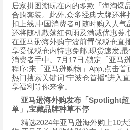
居家拼图潮玩在内的多款「海淘爆品
合购套装。此外,众多经典大牌还将
扣上线,中国消费者可随时购入人气
还将随机散落红包雨及满减优惠券,
在亚马逊海外购宁波前置保税仓直播
享受保税仓内特惠免邮,现货速发,最
消费者手中。7月17日,锁定「亚马
程序;来「亚马逊购物」App,点击
热门搜索关键词“宁波仓首播”进入直
享福利等你来拿。
亚马逊海外购
发布
「
S
potlight
超
单
」
,宝藏
品牌
种草不停
精选2024年亚马逊海外购上10