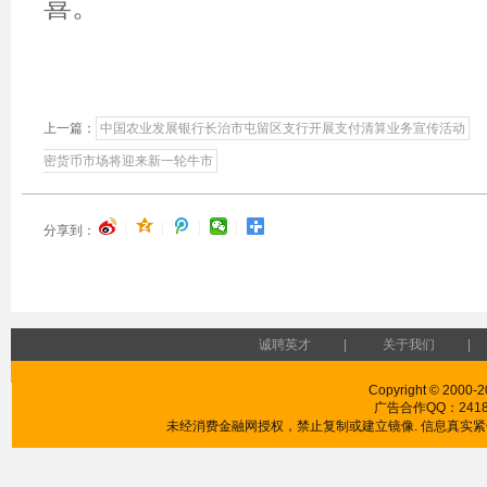
喜。
上一篇：
中国农业发展银行长治市屯留区支行开展支付清算业务宣传活动
密货币市场将迎来新一轮牛市
|
|
|
|
分享到：
诚聘英才
|
关于我们
|
Copyright © 2000-2
广告合作QQ：241853
未经消费金融网授权，禁止复制或建立镜像. 信息真实紧供