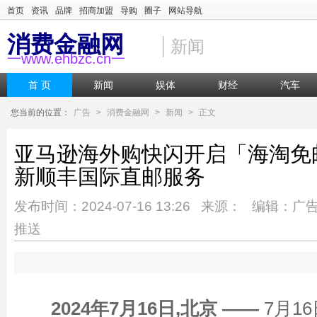
首页
资讯
品牌
招商加盟
导购
圈子
网站导航
消费金融网
新闻
一www.ehbzc.cn一
首 页
新闻
娱体
财经
汽车
您当前的位置：
广告
>
消费金融网
>
新闻
>
正文
亚马逊海外购快闪开启「海淘免
新顺丰国际直邮服务
发布时间：2024-07-16 13:26 来源： 编辑：广
推送
2024年
7
月
16
日,北京
——
7月16