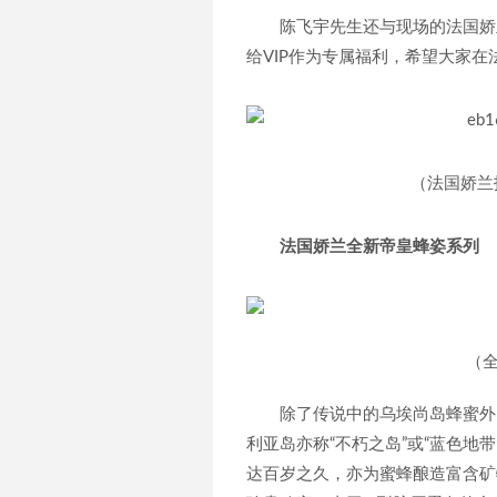
陈飞宇先生还与现场的法国娇
给VIP作为专属福利，希望大家
（法国娇兰
法国娇兰全新帝皇蜂姿系列
（
除了传说中的乌埃尚岛蜂蜜外
利亚岛亦称“不朽之岛”或“蓝色地
达百岁之久，亦为蜜蜂酿造富含矿