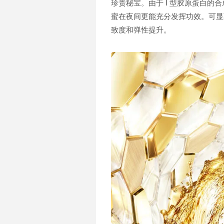
珍贵秘宝。由于 I 型胶原蛋白
蜜在夜间更能充分发挥功效。可显
致度和弹性提升。