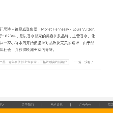
诗－路易威登集团（Mo"et Hennessy - Louis Vuitton,
成立于1828年，是以香水起家的美容护肤品牌，主营香水、化
从一家小香水店开始便坚持对品质及完美的追求，由于品
流社会，并获得欧洲王室的青睐。
授产品＋青年合伙创业”组合拳，开拓双创实践新路径
下一篇：没有了
英才
|
关于我们
|
网站导航
|
广告合作
|
联