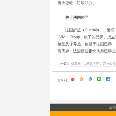
黄金微粒，沁润肌肤。
关于法国娇兰
法国娇兰（Guerlain），酩悦·轩尼
LVMH Group）旗下的品牌。
妆品及保养品。创建于法国巴黎，
质优异，法国娇兰很快风靡巴黎上
上一篇：
成果推广大赛总决赛：“高校教
|
|
|
|
分享到：
诚聘