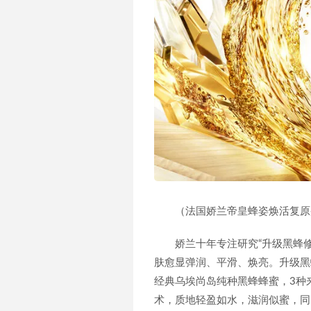
（法国娇兰帝皇蜂姿焕活复原
娇兰十年专注研究“升级黑蜂
肤愈显弹润、平滑、焕亮。升级黑
经典乌埃尚岛纯种黑蜂蜂蜜，3种
术，质地轻盈如水，滋润似蜜，同