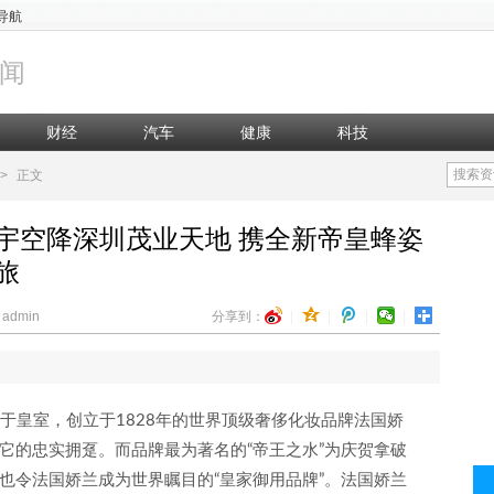
导航
闻
财经
汽车
健康
科技
搜索资
>
正文
宇空降深圳茂业天地 携全新帝皇蜂姿
旅
admin
分享到：
|
|
|
|
圳）源于皇室，创立于1828年的世界顶级奢侈化妆品牌法国娇
它的忠实拥趸。而品牌最为著名的“帝王之水”为庆贺拿破
也令法国娇兰成为世界瞩目的“皇家御用品牌”。法国娇兰