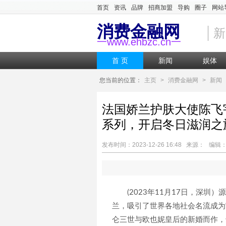
首页
资讯
品牌
招商加盟
导购
圈子
网站
消费金融网
新
一www.ehbzc.cn一
首 页
新闻
娱体
您当前的位置：
主页
>
消费金融网
>
新闻
法国娇兰护肤大使陈飞
系列，开启冬日滋润之
发布时间：2023-12-26 16:48 来源： 编辑：
(2023年11月17日，深
兰，吸引了世界各地社会名流成为
仑三世与欧也妮皇后的新婚而作，