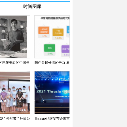
时尚图库
约巴黎美爵的中国当
陪伴是最长情的告白-看
代著名美术家林敦席
大国品牌balabala如
020＂橙丝带＂疤痕公
Thrasio品牌发布会隆重