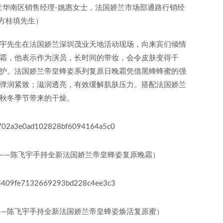
益
兰华南区销售经理-姚惠女士，法国娇兰市场部通路行销经
-方桂填先生）
宇先生在法国娇兰深圳茂业天地活动现场，向来宾们倾情
霜，他表示作为演员，长时间的带妆，会令皮肤变得干
护。法国娇兰帝皇蜂姿系列复原日晚霜凭借黑蜂蜂蜜的强
弹润紧致；滋润透亮，有效缓解肌肤压力。搭配法国娇兰
秋冬季节带来的干燥。
——陈飞宇手持全新法国娇兰帝皇蜂姿复原晚霜）
——陈飞宇手持全新法国娇兰帝皇蜂姿焕活复原蜜）