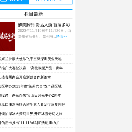
栏目最新
醉美黔韵 贵品入浙 首届多彩
贵州非遗文化-
2023年11月19日至11月26日，由
贵州省商务厅、贵州省...
详情>>
国娇兰护肤大使陈飞宇空降深圳茂业天地
果推广大赛总决赛：“高校教授产品＋青年
江省贵州商会开启浙黔合作新篇章
合区举办2023年度“茉莉六合”农产品区域
不期2遇，逐光而来”宝山日月光中心2周年
氨肽口服溶液联合维生素ＡＥ治疗反复性呼
进镜泊湖冰火梦幻世界,开启冰雪奇幻之旅
行信用卡推出“11.11加鸡腿”活动,助力扩