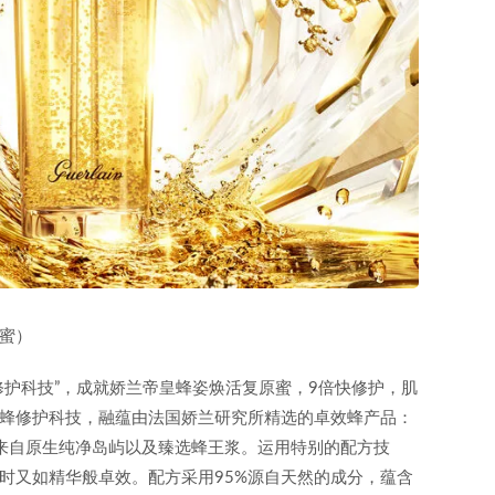
蜜）
修护科技”，成就娇兰帝皇蜂姿焕活复原蜜，9倍快修护，肌
蜂修护科技，融蕴由法国娇兰研究所精选的卓效蜂产品：
来自原生纯净岛屿以及臻选蜂王浆。运用特别的配方技
时又如精华般卓效。配方采用95%源自天然的成分，蕴含