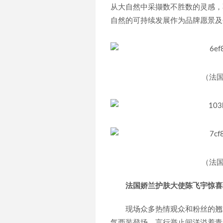
从大自然中采撷数不胜数的灵感，
自然的可持续发展作为品牌愿景及
（法
（法
法国娇兰护肤大使陈飞宇惊喜
现场众多热情观众和粉丝的翘
气西装登场，言行举止间洋溢着青