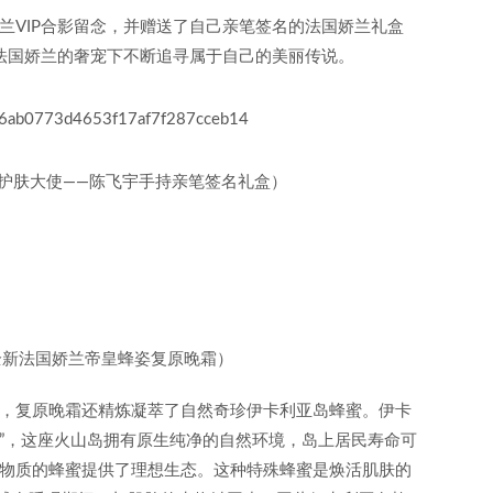
兰VIP合影留念，并赠送了自己亲笔签名的法国娇兰礼盒
在法国娇兰的奢宠下不断追寻属于自己的美丽传说。
护肤大使——陈飞宇手持亲笔签名礼盒）
全新法国娇兰帝皇蜂姿复原晚霜）
，复原晚霜还精炼凝萃了自然奇珍伊卡利亚岛蜂蜜。伊卡
带”，这座火山岛拥有原生纯净的自然环境，岛上居民寿命可
物质的蜂蜜提供了理想生态。这种特殊蜂蜜是焕活肌肤的